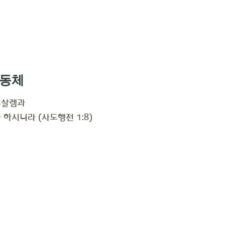
공동체
루살렘과
하시니라 (사도행전 1:8)