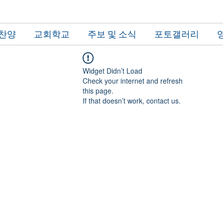
 찬양
교회학교
주보 및 소식
포토갤러리
Widget Didn’t Load
Check your internet and refresh
this page.
If that doesn’t work, contact us.